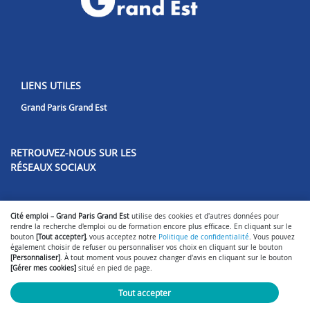
LIENS UTILES
Grand Paris Grand Est
RETROUVEZ-NOUS SUR LES
RÉSEAUX SOCIAUX
Lien vers notre page Facebook
Lien vers notre page LinkedIn
Cité emploi – Grand Paris Grand Est
utilise des cookies et d'autres données pour
rendre la recherche d'emploi ou de formation encore plus efficace. En cliquant sur le
bouton
[Tout accepter]
, vous acceptez notre
Politique de confidentialité
. Vous pouvez
également choisir de refuser ou personnaliser vos choix en cliquant sur le bouton
[Personnaliser]
. À tout moment vous pouvez changer d'avis en cliquant sur le bouton
[Gérer mes cookies]
situé en pied de page.
Gérer mes cookies
Mentions légales
Politique de confidentialité
-
-
-
Nous contacter
- © 2026
SmartForum
Tout accepter