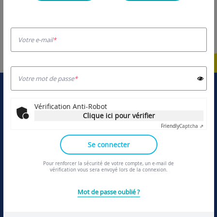
Votre e-mail
Votre mot de passe
Vérification Anti-Robot
Clique ici pour vérifier
Friendly
Captcha ⇗
Se connecter
Pour renforcer la sécurité de votre compte, un e-mail de
vérification vous sera envoyé lors de la connexion.
LIENS UTILES
Grand Paris Grand Est
Mot de passe oublié ?